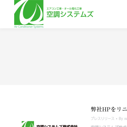
弊社HPをリ
プレスリリース
By
w