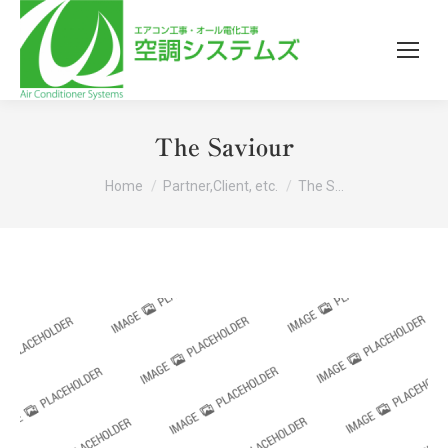
The Saviour
You are here:
Home
Partner,Client, etc.
The S…